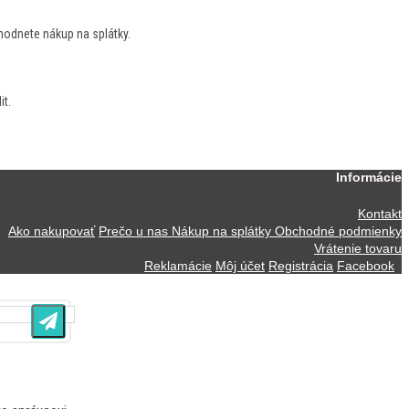
hodnete nákup na splátky.
it.
Informácie
Kontakt
Ako nakupovať
Prečo u nas
Nákup na splátky
Obchodné podmienky
Vrátenie tovaru
Reklamácie
Môj účet
Registrácia
Facebook