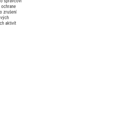
o správcovi
o ochrane
o zrušení
ových
h aktivít