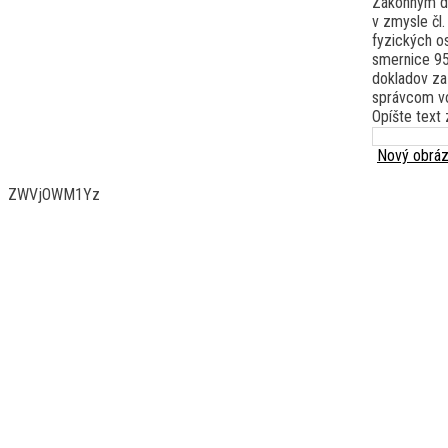
Zákonným dô
v zmysle čl
fyzických o
smernice 95
dokladov za
správcom vo
Opíšte text 
Nový obrá
ZWVjOWM1Yz