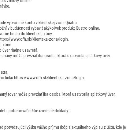
pis zmluvy online.
návke.
bude vytvorené konto v klientskej zóne Quatra.
žní v budúcnosti vybaviť akýkoľvek produkt Quatro online.
otné heslo do klientskej zóny.
https://www.cfh.sk/klientska-zona/login.
j zóne.
 úver riadne uzavretá.
Objednaný môže prevziať iba osoba, ktorá uzatvorila splátkový úver.
atra.
ho linku https://www.cfh.sk/klientska-zona/login.
ednaný tovar môže prevziať iba osoba, ktorá uzatvorila splátkový úver.
udete potrebovať nižšie uvedené doklady:
 potvrdzujúci výšku vášho príjmu (kópia aktuálneho výpisu z účtu, kde je