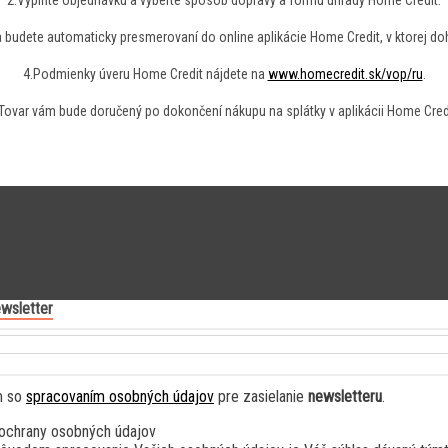
2.Vyplňte objednávku a vyberte spôsob dopravy a formu úhrady Home Credit.
 budete automaticky presmerovaní do online aplikácie Home Credit, v ktorej do
4.Podmienky úveru Home Credit nájdete na
www.homecredit.sk/vop/ru
.
Tovar vám bude doručený po dokončení nákupu na splátky v aplikácii Home Cred
wsletter
m so
spracovaním osobných údajov
pre zasielanie
newsletteru
.
ochrany osobných údajov