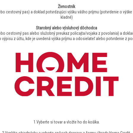
Živnostník
ebo cestovný pas) a doklad potvrdzujúci výšku vášho príjmu (potvrdenie o výš
kladné)
Starobný alebo výsluhový dôchodca
ebo cestovný pas alebo služobný preukaz policajta/vojaka z povolania) a doklad
výpisu z účtu, kde je uvedená výška príjmu a odosielateľ alebo potvrdenie z p
AKO NAKUPOVAŤ CEZ HOME CREDIT
1.Vyberte si tovar a vložte ho do košíka.