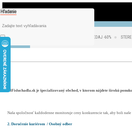
Hľadanie
0
je prázdny
Váš nákupný košík
VÝPREDAJ -60%
STERE
HiFisluchadla.sk je špecializovaný obchod, v ktorom nájdete širokú ponuk
Naša spoločnosť každodenne monitoruje ceny konkurencie tak, aby boli naše 
2. Doručenie kuriérom / Osobný odber