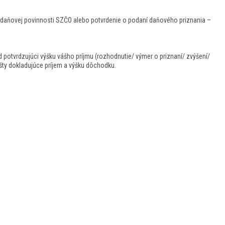
ke daňovej povinnosti SZČO alebo potvrdenie o podaní daňového priznania –
 potvrdzujúci výšku vášho príjmu (rozhodnutie/ výmer o priznaní/ zvýšení/
ošty dokladujúce príjem a výšku dôchodku.