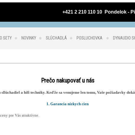
 +421 2 210 110 10  Pondelok - Pi
O SETY
NOVINKY
SLÚCHADLÁ
POSLUCHOVKA
DYNAUDIO 
Prečo nakupovať u nás
u sllúchadiel a hifi techniky. Keďže sa venujeme len tomu, Vaše požiadavky do
1. Garancia nízkych cien
ceny pre Vás atraktívne.