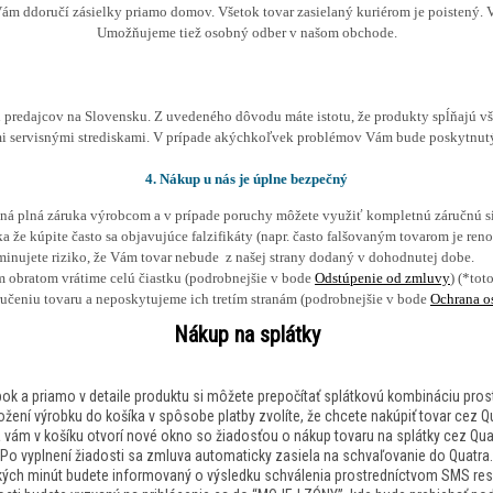
Vám ddoručí zásielky priamo domov. Všetok tovar zasielaný kuriérom je poistený.
Umožňujeme tiež osobný odber v našom obchode.
predajcov na Slovensku. Z uvedeného dôvodu máte istotu, že produkty spĺňajú vše
 servisnými strediskami. V prípade akýchkoľvek problémov Vám bude poskytnutý r
4. Nákup u nás je úplne bezpečný
aná plná záruka výrobcom a v prípade poruchy môžete využiť kompletnú záručnú si
ka že kúpite často sa objavujúce falzifikáty (napr. často falšovaným tovarom je 
liminujete riziko, že Vám tovar nebude z našej strany dodaný v dohodnutej dobe.
m obratom vrátime celú čiastku (podrobnejšie v bode
Odstúpenie od zmluvy
) (*tot
ručeniu tovaru a neposkytujeme ich tretím stranám (podrobnejšie v bode
Ochrana o
Nákup na splátky
ok a priamo v detaile produktu si môžete prepočítať splátkovú kombináciu pros
ložení výrobku do košíka v spôsobe platby zvolíte, že chcete nakúpiť tovar cez Q
ám v košíku otvorí nové okno so žiadosťou o nákup tovaru na splátky cez Quatr
Po vyplnení žiadosti sa zmluva automaticky zasiela na schvaľovanie do Quatra.
kých minút budete informovaný o výsledku schválenia prostredníctvom SMS resp