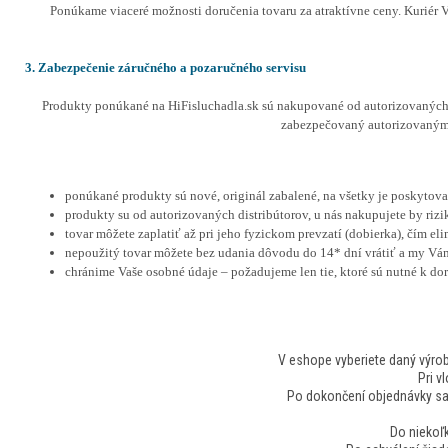
Ponúkame viaceré možnosti doručenia tovaru za atraktívne ceny. Kuriér 
3. Zabezpečenie záručného a pozaručného servisu
Produkty ponúkané na HiFisluchadla.sk sú nakupované od autorizovaných 
zabezpečovaný autorizovanými
ponúkané produkty sú nové, originál zabalené, na všetky je poskytov
produkty su od autorizovaných distribútorov, u nás nakupujete by rizi
tovar môžete zaplatiť až pri jeho fyzickom prevzatí (dobierka), čím e
nepoužitý tovar môžete bez udania dôvodu do 14* dní vrátiť a my Vá
chránime Vaše osobné údaje – požadujeme len tie, ktoré sú nutné k do
V eshope vyberiete daný výrob
Pri v
Po dokončení objednávky sa v
Do niekoľ