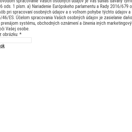
vodom spracovanie Vašich osobných údajov je Váš súhlas dávaný týmt
. 6 ods. 1 písm. a) Nariadenie Európskeho parlamentu a Rady 2016/679 
sôb pri spracovaní osobných údajov a o voľnom pohybe týchto údajov a 
/46/ES. Účelom spracovania Vašich osobných údajov je zasielanie daň
 prenájom systému, obchodných oznámení a činenia iných marketingovýc
či Vašej osobe.
z obrázku: *
zok