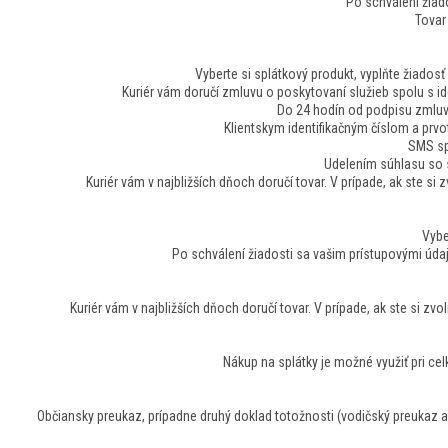
Po schválení žiad
Tovar
Vyberte si splátkový produkt, vyplňte žiadosť
Kuriér vám doručí zmluvu o poskytovaní služieb spolu s i
Do 24 hodín od podpisu zmluvy
Klientskym identifikačným číslom a prvo
SMS sp
Udelením súhlasu so s
Kuriér vám v najbližších dňoch doručí tovar. V prípade, ak ste si 
Vybe
Po schválení žiadosti sa vašim prístupovými údaj
Kuriér vám v najbližších dňoch doručí tovar. V prípade, ak ste si zvo
Nákup na splátky je možné využiť pri ce
Občiansky preukaz, prípadne druhý doklad totožnosti (vodičský preukaz a