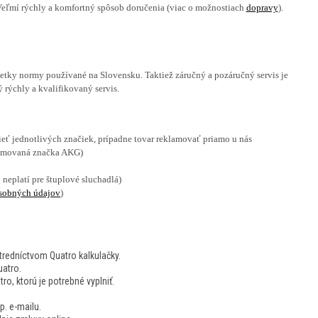
 Veľmí rýchly a komfortný spôsob doručenia (viac o možnostiach
dopravy
).
tky normy používané na Slovensku. Taktiež záručný a pozáručný servis je
ýchly a kvalifikovaný servis.
eť jednotlivých značiek, prípadne tovar reklamovať priamo u nás
renomovaná značka AKG)
o neplatí pre štuplové sluchadlá)
sobných údajov
)
tredníctvom Quatro kalkulačky.
uatro.
o, ktorú je potrebné vyplniť.
. e-mailu.