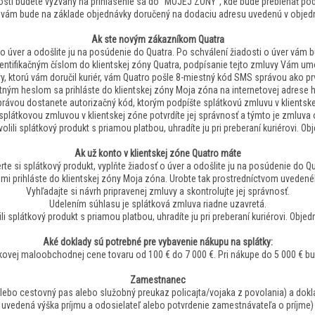
osti budete vyzvaný na prihlásenie sa do “MOJEJ ZÓNY”, kde bude prebiehať pod
 vám bude na základe objednávky doručený na dodaciu adresu uvedenú v objed
Ak ste novým zákazníkom Quatra
 o úver a odošlite ju na posúdenie do Quatra. Po schválení žiadosti o úver vám 
dentifikačným číslom do klientskej zóny Quatra, podpísanie tejto zmluvy Vám umo
, ktorú vám doručil kuriér, vám Quatro pošle 8-miestný kód SMS správou ako prv
tným heslom sa prihláste do klientskej zóny Moja zóna na internetovej adrese 
rávou dostanete autorizačný kód, ktorým podpíšte splátkovú zmluvu v klientske
plátkovou zmluvou v klientskej zóne potvrdíte jej správnosť a týmto je zmluva o
zvolili splátkový produkt s priamou platbou, uhradíte ju pri preberaní kuriérovi. 
Ak už konto v klientskej zóne Quatro máte
rte si splátkový produkt, vyplňte žiadosť o úver a odošlite ju na posúdenie do Qu
mi prihláste do klientskej zóny Moja zóna. Urobte tak prostredníctvom uvedené
Vyhľadajte si návrh pripravenej zmluvy a skontrolujte jej správnosť.
Udelením súhlasu je splátková zmluva riadne uzavretá.
lili splátkový produkt s priamou platbou, uhradíte ju pri preberaní kuriérovi. Obj
Aké doklady sú potrebné pre vybavenie nákupu na splátky:
lkovej maloobchodnej cene tovaru od 100 € do 7 000 €. Pri nákupe do 5 000 € b
Zamestnanec
lebo cestovný pas alebo služobný preukaz policajta/vojaka z povolania) a doklad
uvedená výška príjmu a odosielateľ alebo potvrdenie zamestnávateľa o príjme)