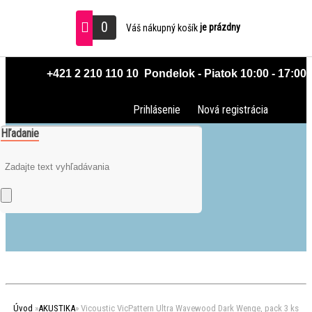
0
je prázdny
Váš nákupný košík
 +421 2 210 110 10  Pondelok - Piatok 10:00 - 17:00
Prihlásenie
Nová registrácia
Hľadanie
Úvod
»
AKUSTIKA
»
Vicoustic VicPattern Ultra Wavewood Dark Wenge, pack 3 ks