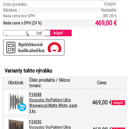
Číslo produktu:
P34291
Výrobca:
Vicoustic
Naša cena bez DPH :
381,30 €
469,00 €
Naša cena s DPH (23 %):
bal
-
+
Varianty tohto výrobku
Číslo produktu / Názov
Obrázok:
Cena:
tovaru:
P34288
Vicoustic VicPattern Ultra
469,00 €
Wavewood Matte White, pack
3 ks
P34290
Vicoustic VicPattern Ultra