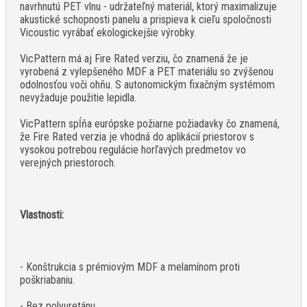
navrhnutú PET vlnu - udržateľný materiál, ktorý maximalizuje
akustické schopnosti panelu a prispieva k cieľu spoločnosti
Vicoustic vyrábať ekologickejšie výrobky.
VicPattern má aj Fire Rated verziu, čo znamená že je
vyrobená z vylepšeného MDF a PET materiálu so zvýšenou
odolnosťou voči ohňu. S autonomickým fixačným systémom
nevyžaduje použitie lepidla.
VicPattern spĺňa európske požiarne požiadavky čo znamená,
že Fire Rated verzia je vhodná do aplikácií priestorov s
vysokou potrebou regulácie horľavých predmetov vo
verejných priestoroch.
Vlastnosti:
- Konštrukcia s prémiovým MDF a melamínom proti
poškriabaniu.
- Bez polyuretánu