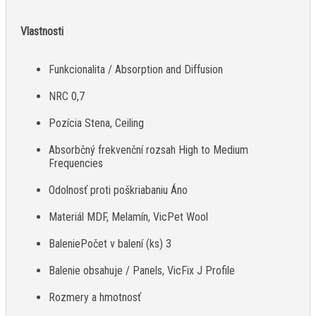
Vlastnosti
Funkcionalita / Absorption and Diffusion
NRC 0,7
Pozícia Stena, Ceiling
Absorbčný frekvenční rozsah High to Medium
Frequencies
Odolnosť proti poškriabaniu Áno
Materiál MDF, Melamín, VicPet Wool
BaleniePočet v balení (ks) 3
Balenie obsahuje / Panels, VicFix J Profile
Rozmery a hmotnosť