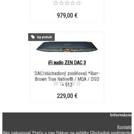
979,00 €
top produkt
iFi audio ZEN DAC 3
DAC/slúchadlový zosilňovač *Burr-
Brown True Native® / MQA / DSD
> 512
229,00 €
Informácie
Kontakt
Ako nakupovať
Prečo u nas
Nákup na splátky
Obchodné podmienky