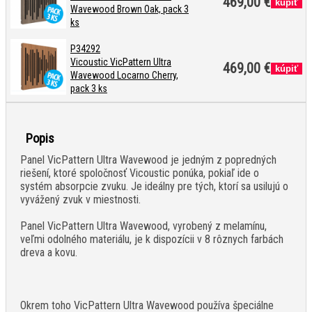
469,00 €
Wavewood Brown Oak, pack 3
ks
P34292
Vicoustic VicPattern Ultra
469,00 €
Wavewood Locarno Cherry,
pack 3 ks
Popis
Panel VicPattern Ultra Wavewood je jedným z popredných
riešení, ktoré spoločnosť Vicoustic ponúka, pokiaľ ide o
systém absorpcie zvuku. Je ideálny pre tých, ktorí sa usilujú o
vyvážený zvuk v miestnosti.
Panel VicPattern Ultra Wavewood, vyrobený z melamínu,
veľmi odolného materiálu, je k dispozícii v 8 rôznych farbách
dreva a kovu.
Okrem toho VicPattern Ultra Wavewood používa špeciálne