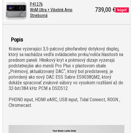
P41276
739,00 €
WiiM Ultra + Vibelink Amp
Strieborná
Popis
Krásne vyzerajúci 3,5-palcový plnofarebný dotykový displej,
ktorý sa nachádza vedľa ovládacieho prvku/voliča hlasitosti na
prednom paneli. Hliníkový kryt a prémiový dizajn vyzerajú
podstatnejšie ako menší Pro Plus v plastovom obale.
„Prémiový, aktualizovaný DAC“, ktorý bol predstavený, je
potvrdený ako nový DAC ESS Sabre ES9038QM2, ktorý
dokáže spracovať zvukové súbory vo vysokom rozlíšení až do
32-bit/384 kHz PCM a DSD512.
PHONO input, HDMI eARC, USB input, Tidal Connect, ROON ,
Chromecast.