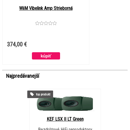
WiiM Vibelink Amp Strieborná
374,00 €
Najpredávanejší
top produkt
KEF LSX II LT Green
Bezdrôtové HiFi reproduktory