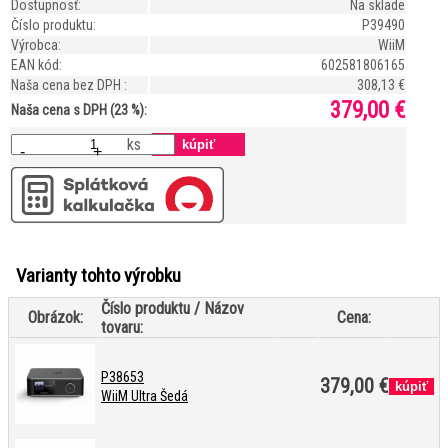
Dostupnosť:
Na sklade
Číslo produktu:
P39490
Výrobca:
WiiM
EAN kód:
602581806165
Naša cena bez DPH :
308,13 €
379,00 €
Naša cena s DPH (23 %):
ks
-
+
Varianty tohto výrobku
Číslo produktu / Názov
Obrázok:
Cena:
tovaru:
P38653
379,00 €
WiiM Ultra Šedá