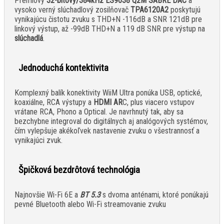
Prémiový
32-bitový/384kHz ES9038 Q2M SABRE DAC
a
vysoko verný slúchadlový zosilňovač
TPA6120A2
poskytujú
vynikajúcu čistotu zvuku s THD+N -116dB a SNR 121dB pre
linkový výstup, až -99dB THD+N a 119 dB SNR pre výstup na
slúchadlá
.
Jednoduchá kontektivita
Komplexný balík konektivity WiiM Ultra ponúka USB, optické,
koaxiálne, RCA výstupy a
HDMI AR
C, plus viacero vstupov
vrátane RCA, Phono a Optical. Je navrhnutý tak, aby sa
bezchybne integroval do digitálnych aj analógových systémov,
čím vylepšuje akékoľvek nastavenie zvuku o všestrannosť a
vynikajúci zvuk.
Špičková bezdrôtová technológia
Najnovšie Wi-Fi 6E a
BT 5.3
s dvoma anténami, ktoré ponúkajú
pevné Bluetooth alebo Wi-Fi streamovanie zvuku