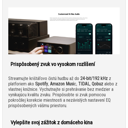
Prispôsobený zvuk vo vysokom rozlíšení
Streamujte krištáľovo čistú hudbu až do
24-bit/192 kHz
z
platforiem ako
Spotify
,
Amazon Musi
c,
TIDAL
,
Qobuz
alebo z
vlastnej knižnice. Vychutnajte si prehrávanie bez medzier a
vynikajúcu kvalitu zvuku. Prispôsobte si zvuk pomocou
pokročilej korekcie miestnosti a nezávislých nastavení EQ
prispôsobených vášmu priestoru.
Vylepšite svoj zážitok z domáceho kina