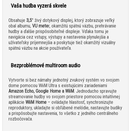
Vaša hudba vyzerá skvele
Obsahuje
3,5
" živý dotykový displej, ktorý zobrazuje veľký
obal albumu,
VU mete
r, okamžitú spätnú väzbu, prehrávanie
hudby a ďalšie prispôsobiteľné displeje. Vďaka tomu je
navigácia cez vstupy, výstupy a nastavenia plynulejšia a
užívateľsky príjemnejšia a poskytuje tiež okamžitý vizuálny
spätnú väzbu na akcie používateľa.
Bezproblémové multiroom audio
Vytvorte si bez námahy jednotný zvukový systém vo svojom
dome pomocou WiiM Ultra s existujúcimi zariadeniami
Amazon Echo, Google Home a WiiM
. Jednoducho spravujte
streamovanie hudby vo svojom priestore pomocou intuitívnej
aplikácie
WiiM Home
– ovládajte hlasitosť, synchronizujte
reproduktory, ukladajte si obľúbené melódie, nastavujte budíky
a prispôsobujte nastavenia, to všetko z jedného centrálneho
rozbočovača.