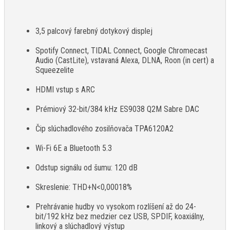
3,5 palcový farebný dotykový displej
​Spotify Connect, TIDAL Connect, Google Chromecast
Audio (CastLite), vstavaná Alexa, DLNA, Roon (in cert) a
Squeezelite
​HDMI vstup s ARC
Prémiový 32-bit/384 kHz ES9038 Q2M Sabre DAC
Čip slúchadlového zosilňovača TPA6120A2
Wi-Fi 6E a Bluetooth 5.3
Odstup signálu od šumu: 120 dB
Skreslenie: THD+N<0,00018%
Prehrávanie hudby vo vysokom rozlíšení až do 24-
bit/192 kHz bez medzier cez USB, SPDIF, koaxiálny,
linkový a slúchadlový výstup