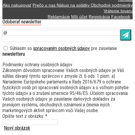
Ako nakupovať
Prečo u nas
Nákup na splátky
Obchodné podmienky
Vrátenie tovaru
Reklamácie
Môj účet
Registrácia
Facebook
Odoberať newsletter
Súhlasím so
spracovaním osobných údajov
pre zasielanie
newsletteru
.
Podmienky ochrany osobných údajov
Zákonným dôvodom spracovanie Vašich osobných údajov je Váš
súhlas dávaný týmto správcovi v zmysle čl. 6 ods. 1 písm. a)
Nariadenie Európskeho parlamentu a Rady 2016/679 o ochrane
fyzických osôb pri spracovaní osobných údajov a o voľnom pohybe
týchto údajov a o zrušení smernice 95/46/ES. Účelom spracovania
Vašich osobných údajov je zasielanie daňových dokladov za
prenájom systému, obchodných oznámení a činenia iných
marketingových aktivít správcom voči Vašej osobe.
Opíšte text z obrázku: *
Nový obrázok