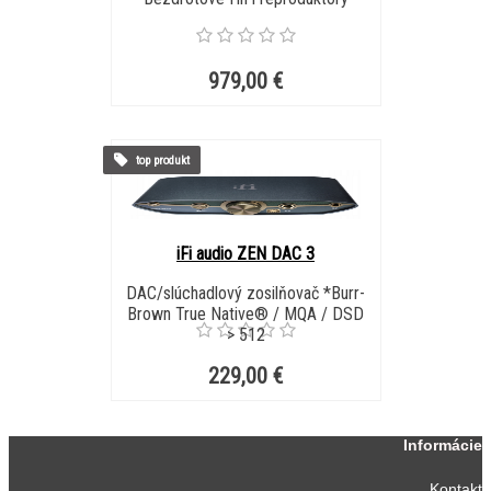
979,00 €
top produkt
iFi audio ZEN DAC 3
DAC/slúchadlový zosilňovač *Burr-
Brown True Native® / MQA / DSD
> 512
229,00 €
Informácie
Kontakt