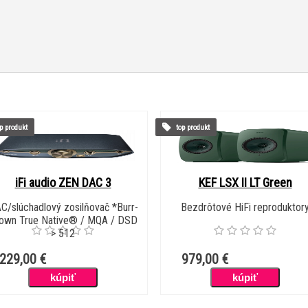
p produkt
top produkt
iFi audio ZEN DAC 3
KEF LSX II LT Green
C/slúchadlový zosilňovač *Burr-
Bezdrôtové HiFi reproduktor
own True Native® / MQA / DSD
> 512
229,00 €
979,00 €