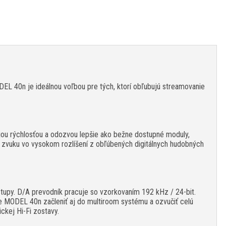
DEL 40n je ideálnou voľbou pre tých, ktorí obľubujú streamovanie
ojou rýchlosťou a odozvou lepšie ako bežne dostupné moduly,
 zvuku vo vysokom rozlíšení z obľúbených digitálnych hudobných
stupy. D/A prevodník pracuje so vzorkovaním 192 kHz / 24-bit.
e MODEL 40n začleniť aj do multiroom systému a ozvučiť celú
kej Hi-Fi zostavy.