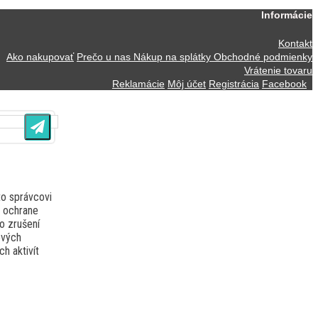
Informácie
Kontakt
Ako nakupovať
Prečo u nas
Nákup na splátky
Obchodné podmienky
Vrátenie tovaru
Reklamácie
Môj účet
Registrácia
Facebook
o správcovi
o ochrane
o zrušení
ových
h aktivít