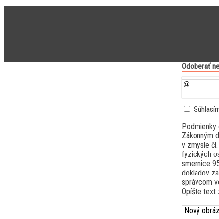
Odoberať ne
Súhlasí
Podmienky 
Zákonným dô
v zmysle čl
fyzických o
smernice 95
dokladov za
správcom vo
Opíšte text 
Nový obrá