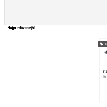
Najpredávanejší
to
DA
Br