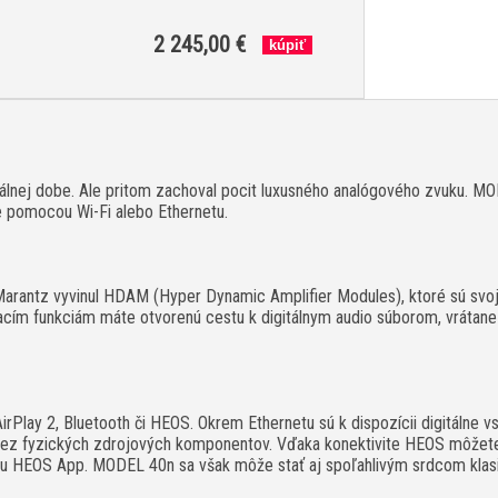
2 245,00 €
tálnej dobe. Ale pritom zachoval pocit luxusného analógového zvuku. MO
íte pomocou Wi-Fi alebo Ethernetu.
i, Marantz vyvinul HDAM (Hyper Dynamic Amplifier Modules), ktoré sú sv
cím funkciám máte otvorenú cestu k digitálnym audio súborom, vrátane
Play 2, Bluetooth či HEOS. Okrem Ethernetu sú k dispozícii digitálne v
 bez fyzických zdrojových komponentov. Vďaka konektivite HEOS môžet
iu HEOS App. MODEL 40n sa však môže stať aj spoľahlivým srdcom klasic