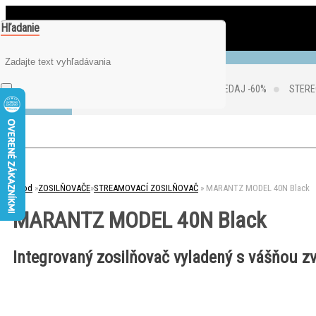
Hľadanie
0
je prázdny
Váš nákupný košík
VÝPREDAJ -60%
STERE
Úvod
»
ZOSILŇOVAČE
»
STREAMOVACÍ ZOSILŇOVAČ
»
MARANTZ MODEL 40N Black
MARANTZ MODEL 40N Black
Integrovaný zosilňovač vyladený s vášňou 