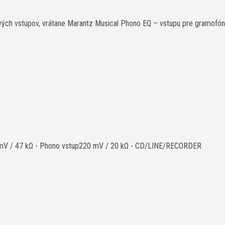
gových vstupov, vrátane Marantz Musical Phono EQ – vstupu pre gramof
a2 mV / 47 kΩ - Phono vstup220 mV / 20 kΩ - CD/LINE/RECORDER