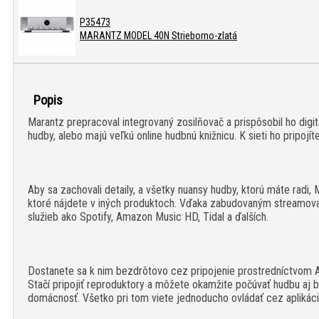
P35473
MARANTZ MODEL 40N Strieborno-zlatá
Popis
Marantz prepracoval integrovaný zosilňovač a prispôsobil ho digi
hudby, alebo majú veľkú online hudbnú knižnicu. K sieti ho pripoj
Aby sa zachovali detaily, a všetky nuansy hudby, ktorú máte rad
ktoré nájdete v iných produktoch. Vďaka zabudovaným streamova
služieb ako Spotify, Amazon Music HD, Tidal a ďalších.
Dostanete sa k nim bezdrôtovo cez pripojenie prostredníctvom Air
Stačí pripojiť reproduktory a môžete okamžite počúvať hudbu aj
domácnosť. Všetko pri tom viete jednoducho ovládať cez aplikác