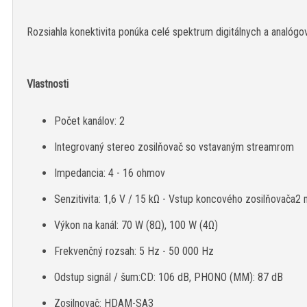
Rozsiahla konektivita ponúka celé spektrum digitálnych a analó
Vlastnosti
Počet kanálov: 2
Integrovaný stereo zosilňovač so vstavaným streamrom
Impedancia: 4 - 16 ohmov
Senzitivita: 1,6 V / 15 kΩ - Vstup koncového zosilňovač
Výkon na kanál: 70 W (8Ω), 100 W (4Ω)
Frekvenčný rozsah: 5 Hz - 50 000 Hz
Odstup signál / šum:CD: 106 dB, PHONO (MM): 87 dB
Zosilnovač: HDAM-SA3