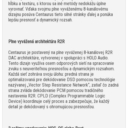
hĺbku a textúru, s ktorou sa iné metódy nedokážu úplne
vyrovnať. Vďaka svojmu plne vyváženému 8-kanálovému
dizajnu posúva Centaurus tieto silné stránky ďalej a ponúka
lepšiu presnosť a dynamický rozsah.
Plne vyvážená architektúra R2R
Centaurus je postavený na plne vyváženej 8-kanálovej R2R
DAC architektúre, vytvorenej v spolupráci s HOLO Audio.
Tento dizajn využíva osem odporových sietí na spracovanie
zvuku s neuveriteľnou presnosťou a dynamickým rozsahom.
Každá sieť zohráva svoju úlohu: predná strana je
optimalizovaná pre dekódovanie DSD pomocou technológie
nazývanej „Vector Step Resistance Network“, zatiaľ čo zadná
strana zvláda dekódovanie PCM pomocou tradičného
nastavenia R2R. CPLD (Complex Programmable Logic
Device) koordinuje celý proces a zabezpečuje, že každý
detail je dekódovaný s ohromujúcou presnosťou.