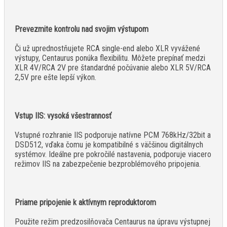
Prevezmite kontrolu nad svojim výstupom
Či už uprednostňujete RCA single-end alebo XLR vyvážené
výstupy, Centaurus ponúka flexibilitu. Môžete prepínať medzi
XLR 4V/RCA 2V pre štandardné počúvanie alebo XLR 5V/RCA
2,5V pre ešte lepší výkon.
Vstup IIS: vysoká všestrannosť
Vstupné rozhranie IIS podporuje natívne PCM 768kHz/32bit a
DSD512, vďaka čomu je kompatibilné s väčšinou digitálnych
systémov. Ideálne pre pokročilé nastavenia, podporuje viacero
režimov IIS na zabezpečenie bezproblémového pripojenia.
Priame pripojenie k aktívnym reproduktorom
Použite režim predzosilňovača Centaurus na úpravu výstupnej