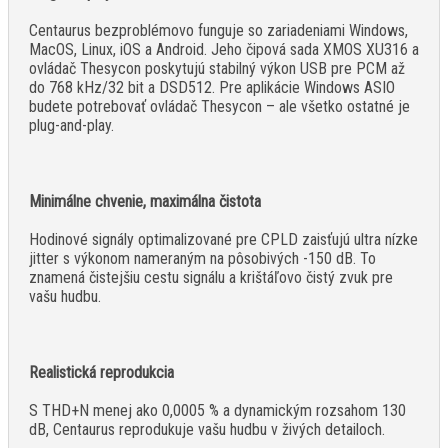
Centaurus bezproblémovo funguje so zariadeniami Windows,
MacOS, Linux, iOS a Android. Jeho čipová sada XMOS XU316 a
ovládač Thesycon poskytujú stabilný výkon USB pre PCM až
do 768 kHz/32 bit a DSD512. Pre aplikácie Windows ASIO
budete potrebovať ovládač Thesycon – ale všetko ostatné je
plug-and-play.
Minimálne chvenie, maximálna čistota
Hodinové signály optimalizované pre CPLD zaisťujú ultra nízke
jitter s výkonom nameraným na pôsobivých -150 dB. To
znamená čistejšiu cestu signálu a krištáľovo čistý zvuk pre
vašu hudbu.
Realistická reprodukcia
S THD+N menej ako 0,0005 % a dynamickým rozsahom 130
dB, Centaurus reprodukuje vašu hudbu v živých detailoch.