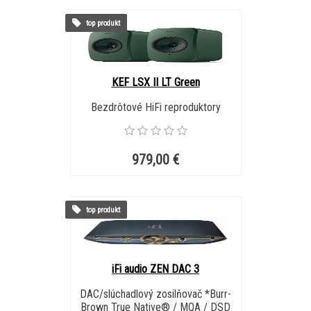
top produkt
KEF LSX II LT Green
Bezdrôtové HiFi reproduktory
979,00 €
top produkt
iFi audio ZEN DAC 3
DAC/slúchadlový zosilňovač *Burr-
Brown True Native® / MQA / DSD