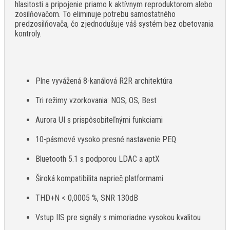
hlasitosti a pripojenie priamo k aktívnym reproduktorom alebo
zosilňovačom. To eliminuje potrebu samostatného
predzosilňovača, čo zjednodušuje váš systém bez obetovania
kontroly.
Plne vyvážená 8-kanálová R2R architektúra
Tri režimy vzorkovania: NOS, OS, Best
Aurora UI s prispôsobiteľnými funkciami
10-pásmové vysoko presné nastavenie PEQ
Bluetooth 5.1 s podporou LDAC a aptX
Široká kompatibilita naprieč platformami
THD+N < 0,0005 %, SNR 130dB
Vstup IIS pre signály s mimoriadne vysokou kvalitou