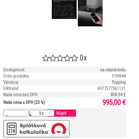
0x
Dostupnosť:
na objednávku
Číslo produktu:
P39844
Výrobca:
Topping
EAN kód:
6977577361121
Naša cena bez DPH :
808,94 €
995,00 €
Naša cena s DPH (23 %):
ks
-
+