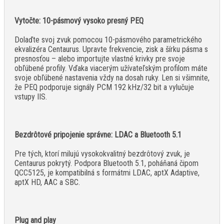
Vytočte: 10-pásmový vysoko presný PEQ
Dolaďte svoj zvuk pomocou 10-pásmového parametrického
ekvalizéra Centaurus. Upravte frekvencie, zisk a šírku pásma s
presnosťou – alebo importujte vlastné krivky pre svoje
obľúbené profily. Vďaka viacerým užívateľským profilom máte
svoje obľúbené nastavenia vždy na dosah ruky. Len si všimnite,
že PEQ podporuje signály PCM 192 kHz/32 bit a vylučuje
vstupy IIS.
Bezdrôtové pripojenie správne: LDAC a Bluetooth 5.1
Pre tých, ktorí milujú vysokokvalitný bezdrôtový zvuk, je
Centaurus pokrytý. Podpora Bluetooth 5.1, poháňaná čipom
QCC5125, je kompatibilná s formátmi LDAC, aptX Adaptive,
aptX HD, AAC a SBC.
Plug and play