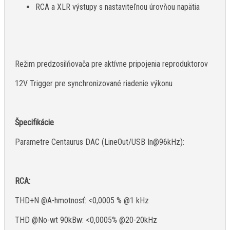
RCA a XLR výstupy s nastaviteľnou úrovňou napätia
Režim predzosilňovača pre aktívne pripojenia reproduktorov
12V Trigger pre synchronizované riadenie výkonu
Špecifikácie
Parametre Centaurus DAC (LineOut/USB In@96kHz):
RCA:
THD+N @A-hmotnosť: <0,0005 % @1 kHz
THD @No-wt 90kBw: <0,0005% @20-20kHz