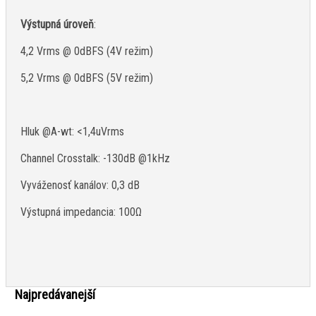
Výstupná úroveň
:
4,2 Vrms @ 0dBFS (4V režim)
5,2 Vrms @ 0dBFS (5V režim)
Hluk @A-wt: <1,4uVrms
Channel Crosstalk: -130dB @1kHz
Vyváženosť kanálov: 0,3 dB
Výstupná impedancia: 100Ω
Najpredávanejší