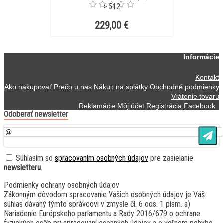
> 512
229,00 €
Informácie
Kontakt
Ako nakupovať
Prečo u nas
Nákup na splátky
Obchodné podmienky
Vrátenie tovaru
Reklamácie
Môj účet
Registrácia
Facebook
Odoberať newsletter
Súhlasím so
spracovaním osobných údajov
pre zasielanie
newsletteru
.
Podmienky ochrany osobných údajov
Zákonným dôvodom spracovanie Vašich osobných údajov je Váš
súhlas dávaný týmto správcovi v zmysle čl. 6 ods. 1 písm. a)
Nariadenie Európskeho parlamentu a Rady 2016/679 o ochrane
fyzických osôb pri spracovaní osobných údajov a o voľnom pohybe