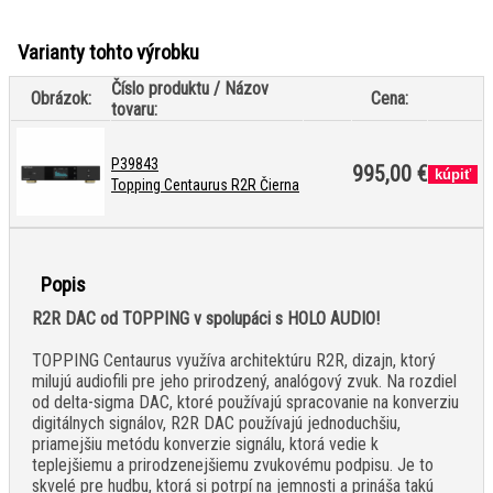
Varianty tohto výrobku
Číslo produktu / Názov
Obrázok:
Cena:
tovaru:
P39843
995,00 €
Topping Centaurus R2R Čierna
Popis
R2R DAC od TOPPING v spolupáci s HOLO AUDIO!
TOPPING Centaurus využíva architektúru R2R, dizajn, ktorý
milujú audiofili pre jeho prirodzený, analógový zvuk. Na rozdiel
od delta-sigma DAC, ktoré používajú spracovanie na konverziu
digitálnych signálov, R2R DAC používajú jednoduchšiu,
priamejšiu metódu konverzie signálu, ktorá vedie k
teplejšiemu a prirodzenejšiemu zvukovému podpisu. Je to
skvelé pre hudbu, ktorá si potrpí na jemnosti a prináša takú