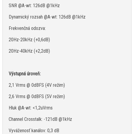
SNR @A-wt: 126dB @1kHz
Dynamický rozsah @A-wt: 126dB @1kHz
Frekvenčná odozva:
20Hz-20kHz (+0,6dB)
20Hz-40kHz (+2,2dB)
Výstupná úroveň:
2,1 Vrms @ 0dBFS (4V režim)
2,6 Vrms @ 0dBFS (5V režim)
Hluk @A-wt: <1,2uVrms
Channel Crosstalk: -121dB @1kHz
Vyváženosť kanálov: 0,3 dB