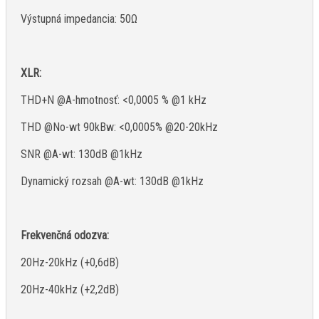
Výstupná impedancia: 50Ω
XLR:
THD+N @A-hmotnosť: <0,0005 % @1 kHz
THD @No-wt 90kBw: <0,0005% @20-20kHz
SNR @A-wt: 130dB @1kHz
Dynamický rozsah @A-wt: 130dB @1kHz
Frekvenčná odozva:
20Hz-20kHz (+0,6dB)
20Hz-40kHz (+2,2dB)