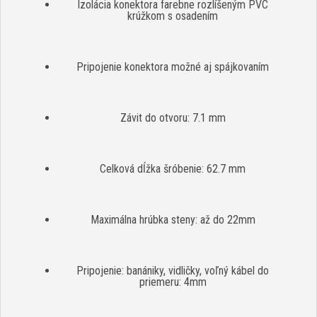
Izolácia konektora farebne rozlíšeným PVC
krúžkom s osadením
Pripojenie konektora možné aj spájkovaním
Závit do otvoru: 7.1 mm
Celková dĺžka šróbenie: 62.7 mm
Maximálna hrúbka steny: až do 22mm
Pripojenie: banániky, vidličky, voľný kábel do
priemeru: 4mm