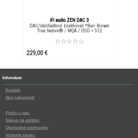
iFi audio ZEN DAC 3
DAC/slúchadlový zosilňovač *Burr-Brown
True Native® / MQA / DSD > 512
229,00 €
Informácie
Kontakt
Ako nakupovať
Prečo u nas
Nákup na splátky
Obchodné podmienky
Vrátenie tovaru