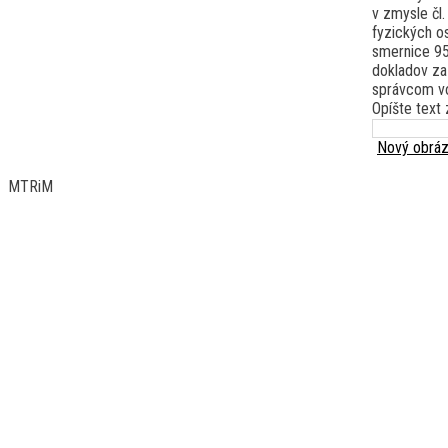
v zmysle čl
fyzických o
smernice 95
dokladov za
správcom vo
Opíšte text 
Nový obrá
MTRiM