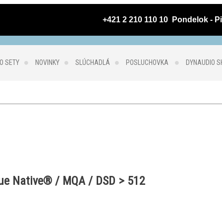
 +421 2 210 110 10  Pondelok - Pi
O SETY
NOVINKY
SLÚCHADLÁ
POSLUCHOVKA
DYNAUDIO 
ue Native® / MQA / DSD > 512