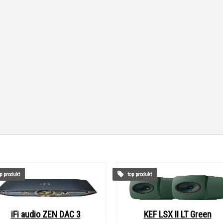
p produkt
top produkt
iFi audio ZEN DAC 3
KEF LSX II LT Green