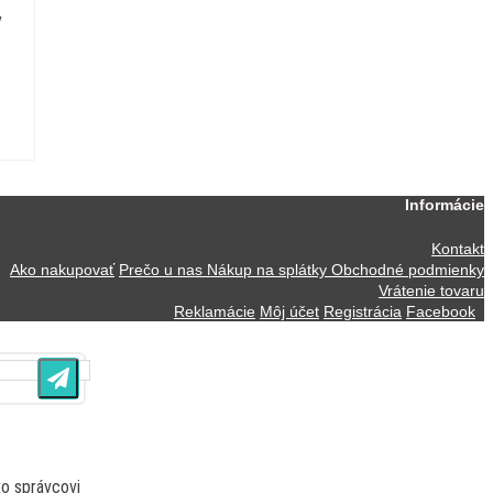
y
Informácie
Kontakt
Ako nakupovať
Prečo u nas
Nákup na splátky
Obchodné podmienky
Vrátenie tovaru
Reklamácie
Môj účet
Registrácia
Facebook
o správcovi