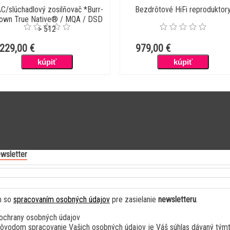
C/slúchadlový zosilňovač *Burr-
Bezdrôtové HiFi reproduktor
own True Native® / MQA / DSD
> 512
229,00 €
979,00 €
wsletter
m so
spracovaním osobných údajov
pre zasielanie
newsletteru
.
ochrany osobných údajov
vodom spracovanie Vašich osobných údajov je Váš súhlas dávaný týmt