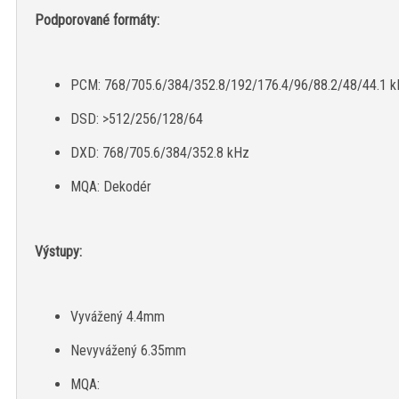
Podporované formáty:
PCM: 768/705.6/384/352.8/192/176.4/96/88.2/48/44.1 
DSD: >512/256/128/64
DXD: 768/705.6/384/352.8 kHz
MQA: Dekodér
Výstupy:
Vyvážený 4.4mm
Nevyvážený 6.35mm
MQA: