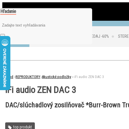
Hľadanie
0
je prázdny
Váš nákupný košík
VÝPREDAJ -60%
STERE
Úvod
»
REPRODUKTORY
»
Akustické podložky
»
iFi audio ZEN DAC 3
iFi audio ZEN DAC 3
DAC/slúchadlový zosilňovač *Burr-Brown Tr
top produkt