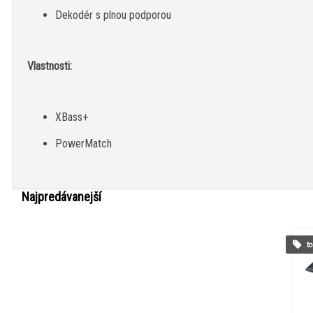
Dekodér s plnou podporou
Vlastnosti:
XBass+
PowerMatch
Najpredávanejší
to