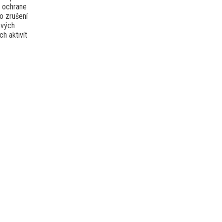
o ochrane
o zrušení
ových
h aktivít