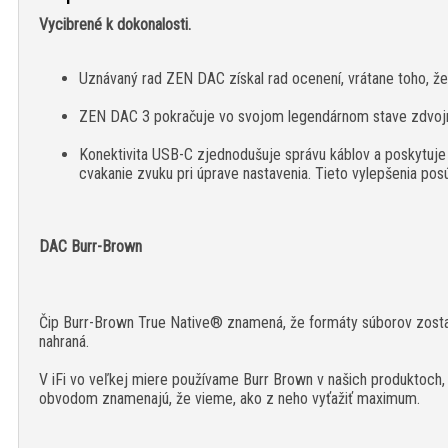
Vycibrené k dokonalosti.
Uznávaný rad ZEN DAC získal rad ocenení, vrátane toho, že 
ZEN DAC 3 pokračuje vo svojom legendárnom stave zdvoj
Konektivita USB-C zjednodušuje správu káblov a poskytuje
cvakanie zvuku pri úprave nastavenia. Tieto vylepšenia p
DAC Burr-Brown
Čip Burr-Brown True Native® znamená, že formáty súborov zostan
nahraná.
V iFi vo veľkej miere používame Burr Brown v našich produktoch,
obvodom znamenajú, že vieme, ako z neho vyťažiť maximum.