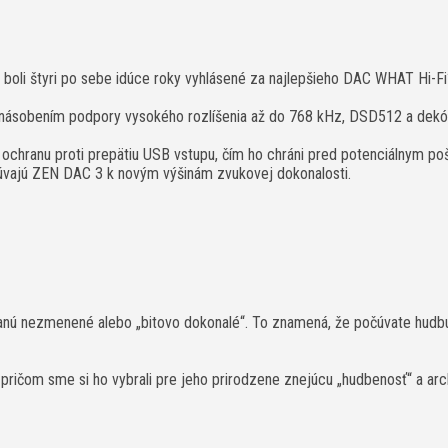
boli štyri po sebe idúce roky vyhlásené za najlepšieho DAC WHAT Hi-Fi?
násobením podpory vysokého rozlíšenia až do 768 kHz, DSD512 a dek
 ochranu proti prepätiu USB vstupu, čím ho chráni pred potenciálnym p
osúvajú ZEN DAC 3 k novým výšinám zvukovej dokonalosti.
ú nezmenené alebo „bitovo dokonalé“. To znamená, že počúvate hudbu t
 pričom sme si ho vybrali pre jeho prirodzene znejúcu „hudbenosť“ a ar