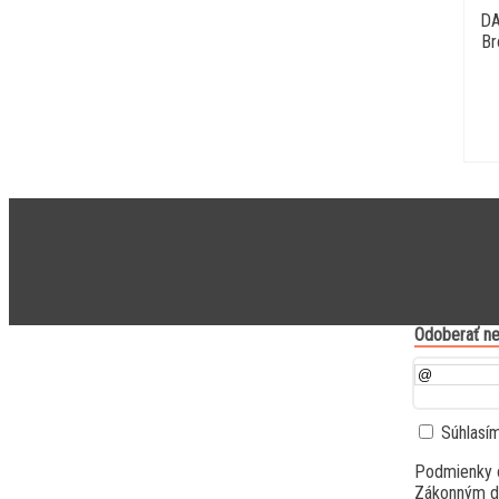
DA
Br
Odoberať ne
Súhlasí
Podmienky 
Zákonným dô