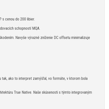
 s cenou do 200 libier.
ódovacích schopností MQA.
oškodením. Navyše výrazné zníženie DC offsetu minimalizuje
ak, ako to interpret zamýšľal, vo formáte, v ktorom bola
chitektúru True Native. Naše skúsenosti s týmto integrovaným