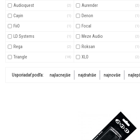
Audioquest
Aurender
(2)
(2)
Cayin
Denon
(1)
(1)
FiiO
Focal
(1)
(1)
LD Systems
Meze Audio
(1)
(2)
Rega
Roksan
(2)
(1)
Triangle
XLO
(18)
(2)
Usporiadať podľa:
najlacnejšie
najdrahšie
najnovšie
najlep