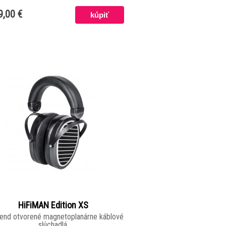
9,00 €
HiFiMAN Edition XS
-end otvorené magnetoplanárne káblové
slúchadlá.