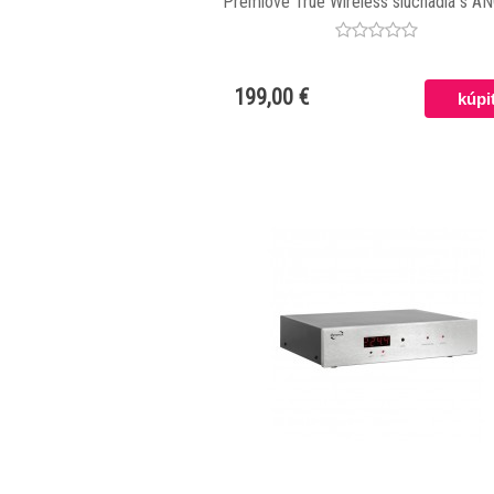
Prémiové True Wireless slúchadlá s AN
Res zvukom, čistými hovormi a výdr
batérie až 28 hodín.
199,00 €