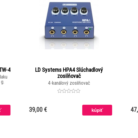
 TW-4
LD Systems HPA4 Slúchadlový
zosilňovač
laku
 g.
4-kanálový zosilňovač
39,00 €
47