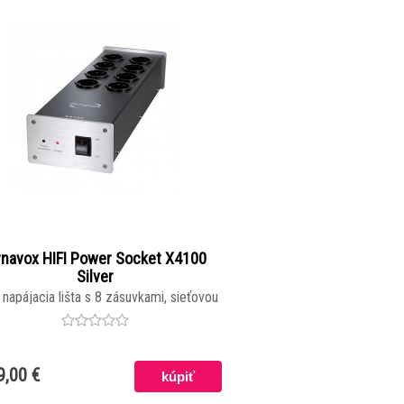
navox HIFI Power Socket X4100
Silver
 napájacia lišta s 8 zásuvkami, sieťovou
ráciou, kontrolou fázy a pevným kovovým
vyhotovením.
9,00 €