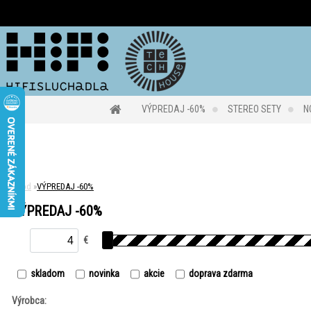
VÝPREDAJ -60%
STEREO SETY
N
Úvod
»
VÝPREDAJ -60%
VÝPREDAJ -60%
€
skladom
novinka
akcie
doprava zdarma
Výrobca: