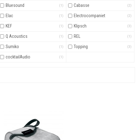
Bluesound
Cabasse
(1)
(2)
Elac
Electrocompaniet
(1)
(2)
KEF
Klipsch
(1)
(3)
Q Acoustics
REL
(1)
(1)
Sumiko
Topping
(1)
(3)
cocktailAudio
(1)