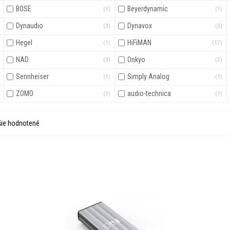
BOSE
Beyerdynamic
(1)
(1)
Dynaudio
Dynavox
(3)
(3)
Hegel
HiFiMAN
(1)
(17)
NAD
Onkyo
(3)
(2)
Sennheiser
Simply Analog
(1)
(1)
ZOMO
audio-technica
(1)
(1)
šie hodnotené