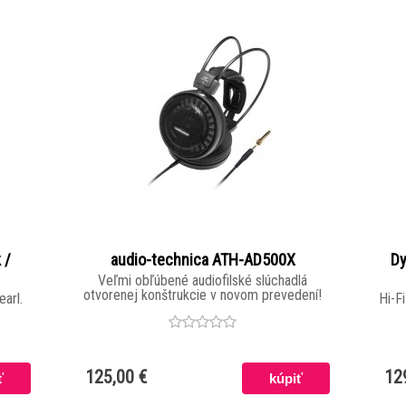
 /
audio-technica ATH-AD500X
Dy
Veľmi obľúbené audiofilské slúchadlá
otvorenej konštrukcie v novom prevedení!
arl.
Hi-Fi
filt
125,00 €
12