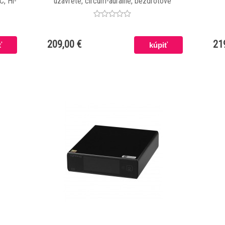
C, Hi-
uzavreté, circum-aurálne, bezdrôtové
žou
slúchadlá s digitálnym prenosom
209,00 €
21