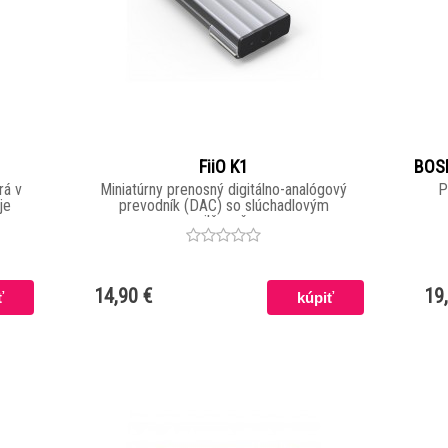
FiiO K1
BOSE
rá v
Miniatúrny prenosný digitálno-analógový
P
je
prevodník (DAC) so slúchadlovým
zosilňovačom
14,90 €
19