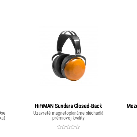
HiFiMAN Sundara Closed-Back
Meze
0se
Uzavreté magnetoplanárne slúchadlá
ka)
prémiovej kvality